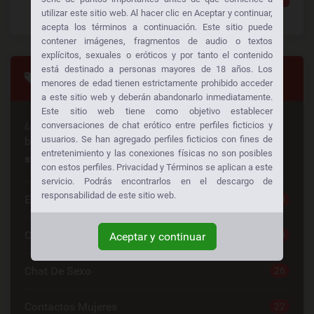
utilizar este sitio web. Al hacer clic en Aceptar y continuar,
acepta los términos a continuación. Este sitio puede
contener imágenes, fragmentos de audio o textos
explícitos, sexuales o eróticos y por tanto el contenido
está destinado a personas mayores de 18 años. Los
Categorias
menores de edad tienen estrictamente prohibido acceder
a este sitio web y deberán abandonarlo inmediatamente.
Este sitio web tiene como objetivo establecer
¿Busca algo en especial? ¡Alguien más está
conversaciones de chat erótico entre perfiles ficticios y
usuarios. Se han agregado perfiles ficticios con fines de
buscando lo mismo también!
Consiga sexo gratis a
entretenimiento y las conexiones físicas no son posibles
su manera:
con estos perfiles. Privacidad y Términos se aplican a este
servicio. Podrás encontrarlos en el descargo de
responsabilidad de este sitio web.
Escorts
30
Chat Sexo Gratis
28
Aceptar y continuar
Chat De Sexo
26
Contactos Mujeres
22