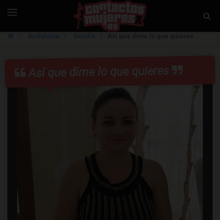
ContactosMujer
Toggle
Togg
navigation
Sear
Andalusia
Sevilla
Así que dime lo que quieres
Así que dime lo que quieres