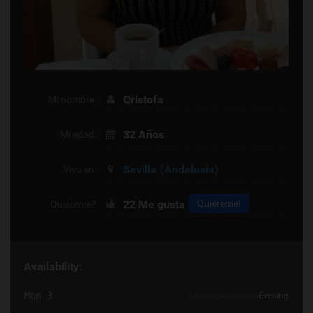
Qristofa
Mi nombre:
32 Años
Mi edad:
Sevilla
(Andalusia)
Vivo en:
22
Me gusta
Quiéreme!
Quiéreme?
Availability:
Mon 3
Morning
Afternoon
Evening