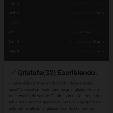
Tue 4
Morning
Afternoon
Evening
Wed 5
Morning
Afternoon
Evening
Today
Morning
Afternoon
Evening
Fri 7
Morning
Afternoon
Evening
Sat 8
Morning
Afternoon
Evening
Sun 9
Morning
Afternoon
Evening
Qristofa(32) Escribiendo:
Cuál es el lugar más morboso donde has tenido
sexo? Yo en el confesionario de una iglesia. No era
mi intención de verdad. Estaba con un follamigo que
tenía por entonces que nos fuimos de viaje juntos y
estábamos allí en la iglesia mirando las bonitas