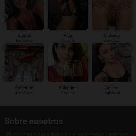
Raquel
Aida
Maissae
Barcelona
Alicante
Zaragoza
Fernanda
Valentina
Anissa
Barcelona
Cáceres
Valladolid
Enlaces
Sobre nosotros
útiles
¿Buscas una mujer caliente o una zorra traviesa para tener