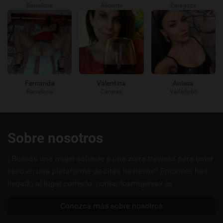
Barcelona
Alicante
Zaragoza
Fernanda
Valentina
Anissa
Barcelona
Cáceres
Valladolid
Enlaces
Sobre nosotros
útiles
¿Buscas una mujer caliente o una zorra traviesa para tener
sexo en una plataforma de citas traviesas? Entonces has
llegado al lugar correcto: contactosmujeresx.es
Conozca más sobre nosotros