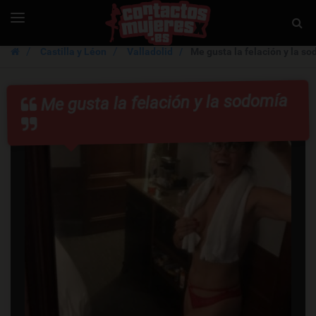
ContactosMujer
Toggle
Togg
navigation
Sear
Castilla y Léon
Valladolid
Me gusta la felación y la s
Me gusta la felación y la sodomía