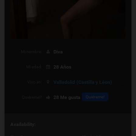
Diva
Mi nombre:
28 Años
Mi edad:
Valladolid
(Castilla y Léon)
Vivo en:
28
Me gusta
Quiéreme!
Quiéreme?
Availability: