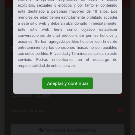
explícitos, sexuales o eróticos y por tanto el contenido
está destinado a personas mayores de 18 años. Los
¿Busca algo en especial? ¡Alguien más está
menores de edad tienen estrictamente prohibido acceder
buscando lo mismo también!
Consiga sexo gratis a
a este sitio web y deberán abandonarlo inmediatamente.
Este sitio web tiene como objetivo establecer
su manera:
conversaciones de chat erótico entre perfiles ficticios y
usuarios. Se han agregado perfiles ficticios con fines de
entretenimiento y las conexiones físicas no son posibles
Escorts
30
con estos perfiles. Privacidad y Términos se aplican a este
servicio. Podrás encontrarlos en el descargo de
Chat Sexo Gratis
28
responsabilidad de este sitio web.
Chat De Sexo
26
Aceptar y continuar
Contactos Mujeres
22
Mujeres Guapas
21
Ver todas las categorías