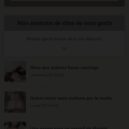
Enlaces
Más anuncios de citas de sexo gratis
relacionados
Mucha gente busca sexo sin relación:
Dime que quieres hacer conmigo
Jasmina (56 Años)
Quiero tener sexo mañana por la noche
Lucia (29 Años)
Una escort para un varonil de Madrid