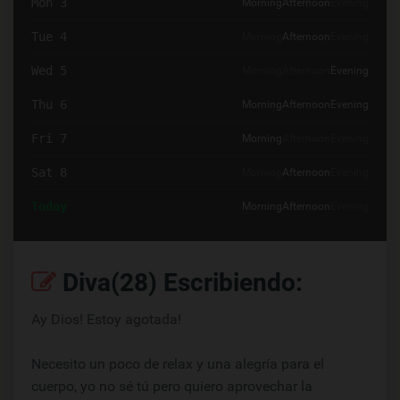
Mon 3
Morning
Afternoon
Evening
Tue 4
Morning
Afternoon
Evening
Wed 5
Morning
Afternoon
Evening
Thu 6
Morning
Afternoon
Evening
Fri 7
Morning
Afternoon
Evening
Sat 8
Morning
Afternoon
Evening
Today
Morning
Afternoon
Evening
Diva(28) Escribiendo:
Ay Dios! Estoy agotada!
Necesito un poco de relax y una alegría para el
cuerpo, yo no sé tú pero quiero aprovechar la