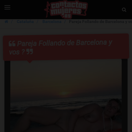
ContactosMujer
Toggle
Togg
navigation
Sear
Cataluña
Barcelona
Pareja Follando de Barcelona y vo
Pareja Follando de Barcelona y
vos ?