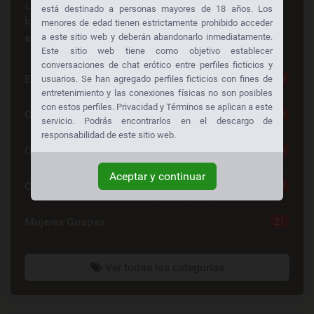
¿Busca algo en especial? ¡Alguien más está
está destinado a personas mayores de 18 años. Los
buscando lo mismo también!
Consiga sexo gratis a
menores de edad tienen estrictamente prohibido acceder
su manera:
a este sitio web y deberán abandonarlo inmediatamente.
Este sitio web tiene como objetivo establecer
conversaciones de chat erótico entre perfiles ficticios y
Escorts
30
usuarios. Se han agregado perfiles ficticios con fines de
entretenimiento y las conexiones físicas no son posibles
con estos perfiles. Privacidad y Términos se aplican a este
Chat Sexo Gratis
28
servicio. Podrás encontrarlos en el descargo de
responsabilidad de este sitio web.
Chat De Sexo
26
Aceptar y continuar
Contactos Mujeres
22
Mujeres Guapas
21
Ver todas las categorías