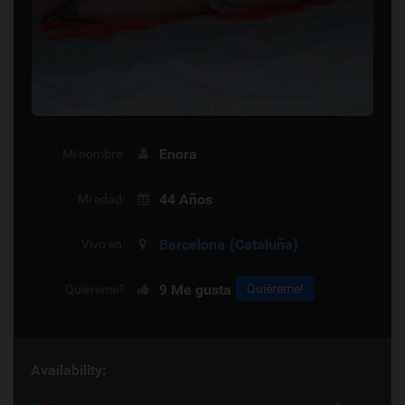
Enora
Mi nombre:
44 Años
Mi edad:
Barcelona
(Cataluña)
Vivo en:
9
Me gusta
Quiéreme!
Quiéreme?
Availability: