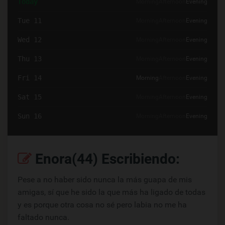
Today
Morning
Afternoon
Evening
Tue 11
Morning
Afternoon
Evening
Wed 12
Morning
Afternoon
Evening
Thu 13
Morning
Afternoon
Evening
Fri 14
Morning
Afternoon
Evening
Sat 15
Morning
Afternoon
Evening
Sun 16
Morning
Afternoon
Evening
Enora(44) Escribiendo:
Pese a no haber sido nunca la más guapa de mis
amigas, sí que he sido la que más ha ligado de todas
y es porque otra cosa no sé pero labia no me ha
faltado nunca.