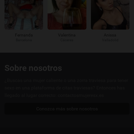
Fernanda
Valentina
Anissa
Barcelona
Cáceres
Valladolid
Enlaces
Sobre nosotros
útiles
¿Buscas una mujer caliente o una zorra traviesa para tener
sexo en una plataforma de citas traviesas? Entonces has
llegado al lugar correcto: contactosmujeresx.es
Conozca más sobre nosotros