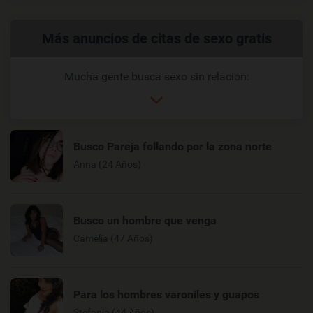
Enlaces
Más anuncios de citas de sexo gratis
relacionados
Mucha gente busca sexo sin relación:
Busco Pareja follando por la zona norte
Anna (24 Años)
Busco un hombre que venga
Camelia (47 Años)
Para los hombres varoniles y guapos
Stefania (44 Años)