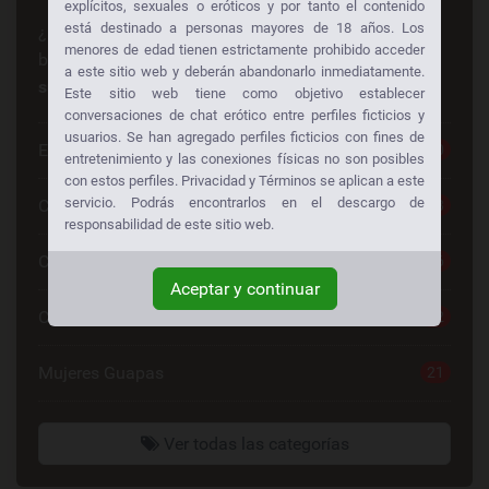
explícitos, sexuales o eróticos y por tanto el contenido
está destinado a personas mayores de 18 años. Los
¿Busca algo en especial? ¡Alguien más está
menores de edad tienen estrictamente prohibido acceder
buscando lo mismo también!
Consiga sexo gratis a
a este sitio web y deberán abandonarlo inmediatamente.
su manera:
Este sitio web tiene como objetivo establecer
conversaciones de chat erótico entre perfiles ficticios y
usuarios. Se han agregado perfiles ficticios con fines de
Escorts
30
entretenimiento y las conexiones físicas no son posibles
con estos perfiles. Privacidad y Términos se aplican a este
servicio. Podrás encontrarlos en el descargo de
Chat Sexo Gratis
28
responsabilidad de este sitio web.
Chat De Sexo
26
Aceptar y continuar
Contactos Mujeres
22
Mujeres Guapas
21
Ver todas las categorías