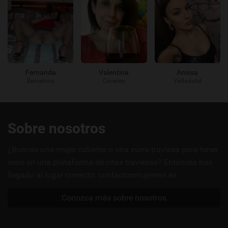
Fernanda
Valentina
Anissa
Barcelona
Cáceres
Valladolid
Enlaces
Sobre nosotros
útiles
¿Buscas una mujer caliente o una zorra traviesa para tener
sexo en una plataforma de citas traviesas? Entonces has
llegado al lugar correcto: contactosmujeresx.es
Conozca más sobre nosotros