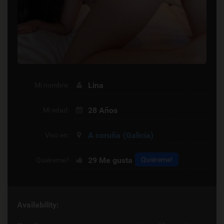
Lina
Mi nombre:
28 Años
Mi edad:
A coruña
(Galicia)
Vivo en:
29
Me gusta
Quiéreme!
Quiéreme?
Availability: