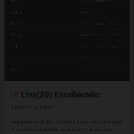
Mon 3
Morning
Afternoon
Evening
Tue 4
Morning
Afternoon
Evening
Wed 5
Morning
Afternoon
Evening
Thu 6
Morning
Afternoon
Evening
Fri 7
Morning
Afternoon
Evening
Today
Morning
Afternoon
Evening
Sun 9
Morning
Afternoon
Evening
Lina(28) Escribiendo:
Buenass, que haces?
Yo pensando en que me puedo hacer para cenar pero
la verdad es que preferiria que se viniese un buen