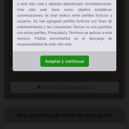
a este sitio web y deberán abandonarlo inmediatamente.
Escorts
30
Este sitio web tiene como objetivo establecer
conversaciones de chat erótico entre perfiles ficticios y
usuarios. Se han agregado perfiles ficticios con fines de
Chat Sexo Gratis
28
entretenimiento y las conexiones físicas no son posibles
con estos perfiles. Privacidad y Términos se aplican a este
servicio. Podrás encontrarlos en el descargo de
Chat De Sexo
26
responsabilidad de este sitio web.
Contactos Mujeres
22
Aceptar y continuar
Mujeres Guapas
21
Ver todas las categorías
Enlaces
Más anuncios de citas de sexo gratis
relacionados