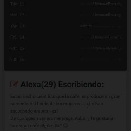
Tue 11
Morning
Afternoon
Evening
Wed 12
Morning
Afternoon
Evening
Thu 13
Morning
Afternoon
Evening
Fri 14
Morning
Afternoon
Evening
Sat 15
Morning
Afternoon
Evening
Sun 16
Morning
Afternoon
Evening
Alexa(29) Escribiendo:
Es un hecho científico que la cafeína produce un gran
aumento del libido de las mujeres … ¿Lo has
escuchado alguna vez?
De cualquier manera me preguntaba: ¿Te gustaría
tomar un café algún día? 😉