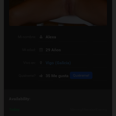
Alexa
Mi nombre:
29 Años
Mi edad:
Vigo
(Galicia)
Vivo en:
35
Me gusta
Quiéreme!
Quiéreme?
Availability:
Today
Morning
Afternoon
Evening