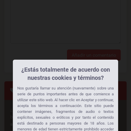
Añadir un comentario
¿Estás totalmente de acuerdo con
nuestras cookies y términos?
Nos gustaría llamar su atención (nuevamente) sobre una
Categorias
serie de puntos importantes antes de que comience a
utilizar este sitio web. Al hacer clic en Aceptar y continuar,
acepta los términos a continuación. Este sitio puede
¿Busca algo en especial? ¡Alguien más está
contener imágenes, fragmentos de audio o textos
buscando lo mismo también!
Consiga sexo gratis a
explícitos, sexuales o eróticos y por tanto el contenido
está destinado a personas mayores de 18 años. Los
su manera:
menores de edad tienen estrictamente prohibido acceder