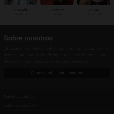
Fernanda
Valentina
Anissa
Barcelona
Cáceres
Valladolid
Enlaces
Sobre nosotros
útiles
¿Buscas una mujer caliente o una zorra traviesa para tener
sexo en una plataforma de citas traviesas? Entonces has
llegado al lugar correcto: contactosmujeresx.es
Conozca más sobre nosotros
Condiciones de uso
Política de privacidad