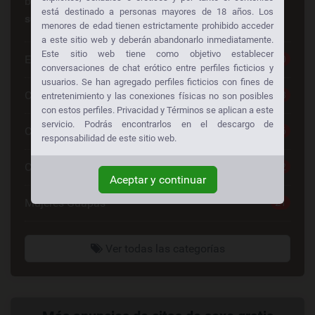
buscando lo mismo también!
Consiga sexo gratis a
está destinado a personas mayores de 18 años. Los
su manera:
menores de edad tienen estrictamente prohibido acceder
a este sitio web y deberán abandonarlo inmediatamente.
Este sitio web tiene como objetivo establecer
Escorts
30
conversaciones de chat erótico entre perfiles ficticios y
usuarios. Se han agregado perfiles ficticios con fines de
Chat Sexo Gratis
28
entretenimiento y las conexiones físicas no son posibles
con estos perfiles. Privacidad y Términos se aplican a este
servicio. Podrás encontrarlos en el descargo de
Chat De Sexo
26
responsabilidad de este sitio web.
Contactos Mujeres
22
Aceptar y continuar
Mujeres Guapas
21
Ver todas las categorías
Enlaces