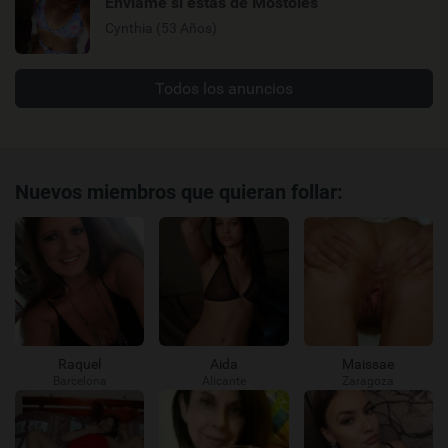
Enviame si estas de Mostoles
Cynthia (53 Años)
Todos los anuncios
Nuevos miembros que quieran follar:
Raquel
Aida
Maissae
Barcelona
Alicante
Zaragoza