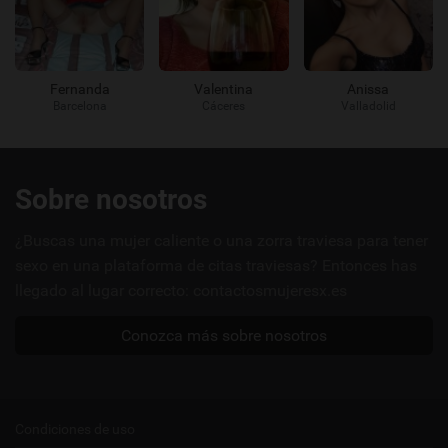
Fernanda
Valentina
Anissa
Barcelona
Cáceres
Valladolid
Enlaces
Sobre nosotros
útiles
¿Buscas una mujer caliente o una zorra traviesa para tener
sexo en una plataforma de citas traviesas? Entonces has
llegado al lugar correcto: contactosmujeresx.es
Conozca más sobre nosotros
Condiciones de uso