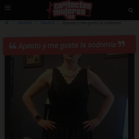
ContactosMujer
Toggle
Togg
navigation
Sear
Madrid
Madrid
Apesto y me gusta la sodomía
Apesto y me gusta la sodomía