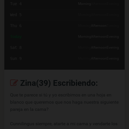
Tue 4
Morning
Afternoon
Evening
Wed 5
Morning
Afternoon
Evening
Thu 6
Morning
Afternoon
Evening
Today
Morning
Afternoon
Evening
Sat 8
Morning
Afternoon
Evening
Sun 9
Morning
Afternoon
Evening
Zina(39) Escribiendo:
Que te parece si tú y yo escribimos en una hoja en
blanco que queremos que nos haga nuestra siguiente
pareja en la cama?
Cunnilingus siempre, atarte a mi cama y vendarte los