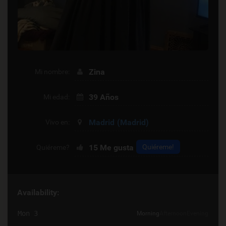
Zina
Mi nombre:
39 Años
Mi edad:
Madrid
(Madrid)
Vivo en:
15
Me gusta
Quiéreme!
Quiéreme?
Availability:
Mon 3
Morning
Afternoon
Evening