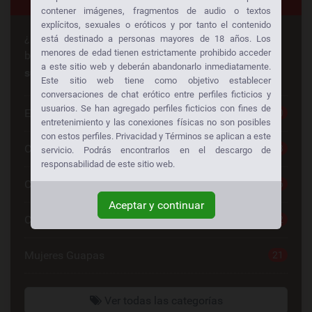
contener imágenes, fragmentos de audio o textos
explícitos, sexuales o eróticos y por tanto el contenido
¿Busca algo en especial? ¡Alguien más está
está destinado a personas mayores de 18 años. Los
menores de edad tienen estrictamente prohibido acceder
buscando lo mismo también!
Consiga sexo gratis a
a este sitio web y deberán abandonarlo inmediatamente.
su manera:
Este sitio web tiene como objetivo establecer
conversaciones de chat erótico entre perfiles ficticios y
usuarios. Se han agregado perfiles ficticios con fines de
Escorts
30
entretenimiento y las conexiones físicas no son posibles
con estos perfiles. Privacidad y Términos se aplican a este
Chat Sexo Gratis
28
servicio. Podrás encontrarlos en el descargo de
responsabilidad de este sitio web.
Chat De Sexo
26
Aceptar y continuar
Contactos Mujeres
22
Mujeres Guapas
21
Ver todas las categorías