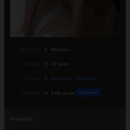
Mariana
Mi nombre:
27 Años
Mi edad:
Barcelona
(Cataluña)
Vivo en:
4
Me gusta
Quiéreme!
Quiéreme?
Availability: