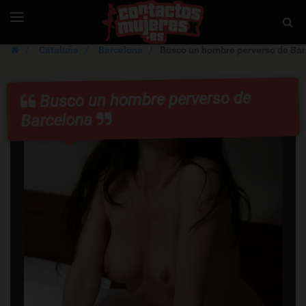
ContactosMujer
Toggle
Togg
navigation
Sear
Cataluña
Barcelona
Busco un hombre perverso de Bar
Busco un hombre perverso de
Barcelona