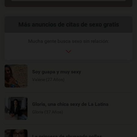
Enlaces
Más anuncios de citas de sexo gratis
relacionados
Mucha gente busca sexo sin relación:
Soy guapa y muy sexy
Valérie (27 Años)
Gloria, una chica sexy de La Latina
Gloria (37 Años)
La princesa de chupando pollas