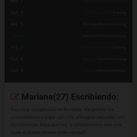
Mon 3
Morning
Afternoon
Evening
Tue 4
Morning
Afternoon
Evening
Wed 5
Morning
Afternoon
Evening
Today
Morning
Afternoon
Evening
Fri 7
Morning
Afternoon
Evening
Sat 8
Morning
Afternoon
Evening
Sun 9
Morning
Afternoon
Evening
Mariana(27) Escribiendo:
Soy muy complicada en la cama, me gustan los
consoladores y jugar con mis artilugios sexuales con
los hombres. Para qué voy a conformarme con una
cosa si puedo tenerlo todo verdad?