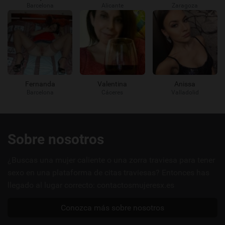
Barcelona
Alicante
Zaragoza
Fernanda
Valentina
Anissa
Barcelona
Cáceres
Valladolid
Enlaces
Sobre nosotros
útiles
¿Buscas una mujer caliente o una zorra traviesa para tener
sexo en una plataforma de citas traviesas? Entonces has
llegado al lugar correcto: contactosmujeresx.es
Conozca más sobre nosotros