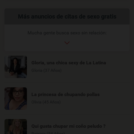
Enlaces
Más anuncios de citas de sexo gratis
relacionados
Mucha gente busca sexo sin relación:
Gloria, una chica sexy de La Latina
Gloria (37 Años)
La princesa de chupando pollas
Olivia (45 Años)
Qui gusta chupar mi coño peludo ?
Patricia (54 Años)