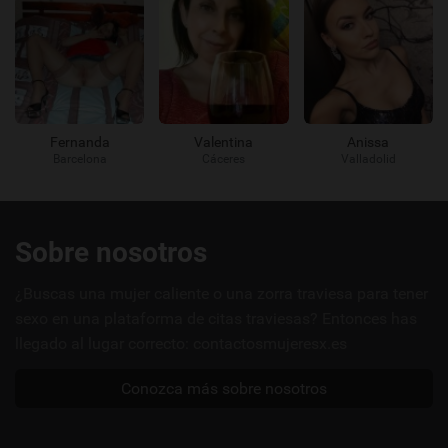
Fernanda
Valentina
Anissa
Barcelona
Cáceres
Valladolid
Enlaces
Sobre nosotros
útiles
¿Buscas una mujer caliente o una zorra traviesa para tener
sexo en una plataforma de citas traviesas? Entonces has
llegado al lugar correcto: contactosmujeresx.es
Conozca más sobre nosotros