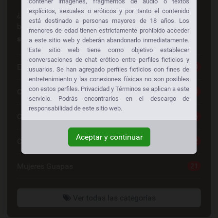
contener imágenes, fragmentos de audio o textos
explícitos, sexuales o eróticos y por tanto el contenido
¿Busca algo en especial? ¡Alguien más está
está destinado a personas mayores de 18 años. Los
buscando lo mismo también!
Consiga sexo gratis a
menores de edad tienen estrictamente prohibido acceder
su manera:
a este sitio web y deberán abandonarlo inmediatamente.
Este sitio web tiene como objetivo establecer
conversaciones de chat erótico entre perfiles ficticios y
Escorts
30
usuarios. Se han agregado perfiles ficticios con fines de
entretenimiento y las conexiones físicas no son posibles
con estos perfiles. Privacidad y Términos se aplican a este
Chat Sexo Gratis
28
servicio. Podrás encontrarlos en el descargo de
responsabilidad de este sitio web.
Chat De Sexo
26
Aceptar y continuar
Contactos Mujeres
22
Mujeres Guapas
21
Ver todas las categorías