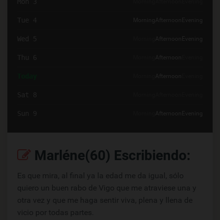
Mon 3
Morning
Afternoon
Evening
Tue 4
Morning
Afternoon
Evening
Wed 5
Morning
Afternoon
Evening
Thu 6
Morning
Afternoon
Evening
Today
Morning
Afternoon
Evening
Sat 8
Morning
Afternoon
Evening
Sun 9
Morning
Afternoon
Evening
Marléne(60) Escribiendo:
Es que mira, al final ya la edad me da igual, sólo
quiero un buen rabo de Vigo que me atraviese una y
otra vez y que me haga sentir viva, plena y llena de
vicio por todas partes.