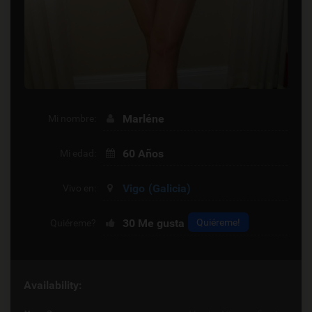
Marléne
Mi nombre:
60 Años
Mi edad:
Vigo
(Galicia)
Vivo en:
30
Me gusta
Quiéreme!
Quiéreme?
Availability: