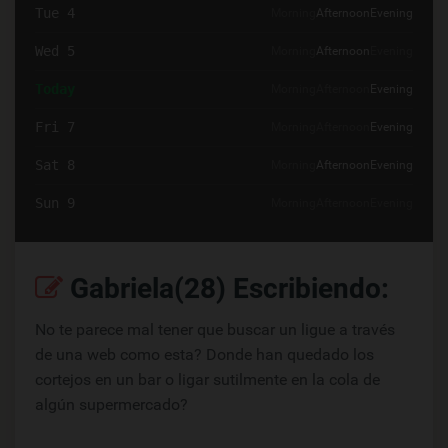
Tue 4
Morning
Afternoon
Evening
Wed 5
Morning
Afternoon
Evening
Today
Morning
Afternoon
Evening
Fri 7
Morning
Afternoon
Evening
Sat 8
Morning
Afternoon
Evening
Sun 9
Morning
Afternoon
Evening
Gabriela(28) Escribiendo:
No te parece mal tener que buscar un ligue a través
de una web como esta? Donde han quedado los
cortejos en un bar o ligar sutilmente en la cola de
algún supermercado?