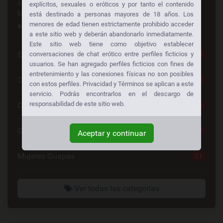
¿Busca algo en especial? ¡Alguien más está
explícitos, sexuales o eróticos y por tanto el contenido
buscando lo mismo también!
Consiga sexo gratis a
está destinado a personas mayores de 18 años. Los
menores de edad tienen estrictamente prohibido acceder
su manera:
a este sitio web y deberán abandonarlo inmediatamente.
Este sitio web tiene como objetivo establecer
Escorts
30
conversaciones de chat erótico entre perfiles ficticios y
usuarios. Se han agregado perfiles ficticios con fines de
entretenimiento y las conexiones físicas no son posibles
Chat Sexo Gratis
28
con estos perfiles. Privacidad y Términos se aplican a este
servicio. Podrás encontrarlos en el descargo de
responsabilidad de este sitio web.
Chat De Sexo
26
Contactos Mujeres
22
Aceptar y continuar
Mujeres Guapas
21
Ver todas las categorías