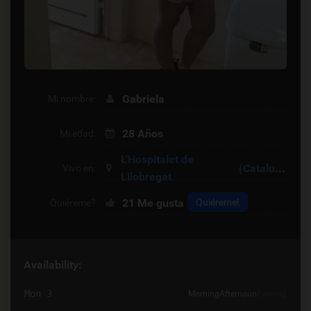
Gabriela
Mi nombre:
28 Años
Mi edad:
L'Hospitalet de
(Cataluña)
Vivo en:
Lllobregat
21
Me gusta
Quiéreme!
Quiéreme?
Availability:
Mon 3
Morning
Afternoon
Evening