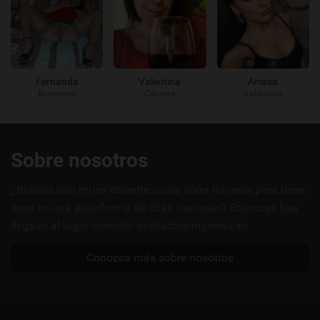
Fernanda
Valentina
Anissa
Barcelona
Cáceres
Valladolid
Enlaces
Sobre nosotros
útiles
¿Buscas una mujer caliente o una zorra traviesa para tener
sexo en una plataforma de citas traviesas? Entonces has
llegado al lugar correcto: contactosmujeresx.es
Conozca más sobre nosotros