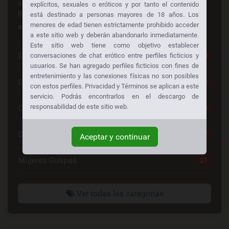
¿Busca algo en especial? ¡Alguien más está
explícitos, sexuales o eróticos y por tanto el contenido
buscando lo mismo también!
Consiga sexo gratis a
está destinado a personas mayores de 18 años. Los
menores de edad tienen estrictamente prohibido acceder
su manera:
a este sitio web y deberán abandonarlo inmediatamente.
Este sitio web tiene como objetivo establecer
Escorts
30
conversaciones de chat erótico entre perfiles ficticios y
usuarios. Se han agregado perfiles ficticios con fines de
entretenimiento y las conexiones físicas no son posibles
Chat Sexo Gratis
28
con estos perfiles. Privacidad y Términos se aplican a este
servicio. Podrás encontrarlos en el descargo de
responsabilidad de este sitio web.
Chat De Sexo
26
Contactos Mujeres
22
Aceptar y continuar
Mujeres Guapas
21
Ver todas las categorías