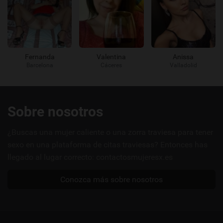
Fernanda
Valentina
Anissa
Barcelona
Cáceres
Valladolid
Enlaces
Sobre nosotros
útiles
¿Buscas una mujer caliente o una zorra traviesa para tener
sexo en una plataforma de citas traviesas? Entonces has
llegado al lugar correcto: contactosmujeresx.es
Conozca más sobre nosotros