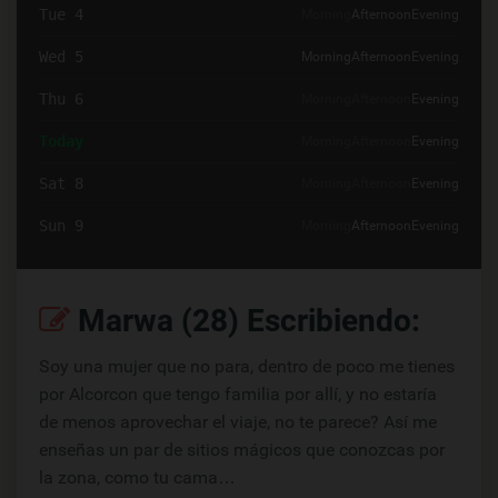
Tue 4
Morning
Afternoon
Evening
Wed 5
Morning
Afternoon
Evening
Thu 6
Morning
Afternoon
Evening
Today
Morning
Afternoon
Evening
Sat 8
Morning
Afternoon
Evening
Sun 9
Morning
Afternoon
Evening
Marwa (28) Escribiendo:
Soy una mujer que no para, dentro de poco me tienes
por Alcorcon que tengo familia por allí, y no estaría
de menos aprovechar el viaje, no te parece? Así me
enseñas un par de sitios mágicos que conozcas por
la zona, como tu cama…