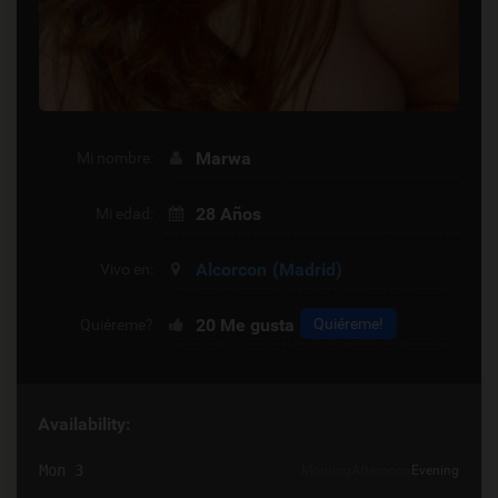
Marwa
Mi nombre:
28 Años
Mi edad:
Alcorcon
(Madrid)
Vivo en:
20
Me gusta
Quiéreme!
Quiéreme?
Availability:
Mon 3
Morning
Afternoon
Evening