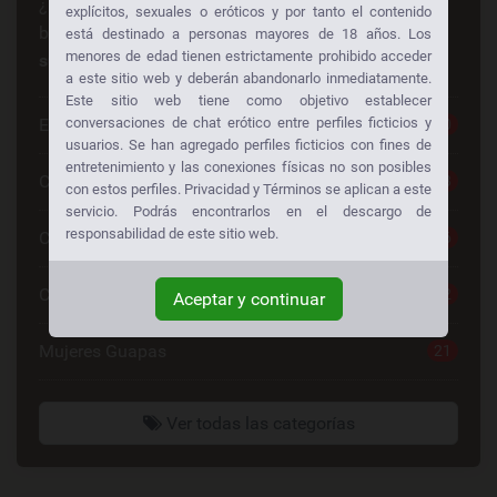
¿Busca algo en especial? ¡Alguien más está
explícitos, sexuales o eróticos y por tanto el contenido
buscando lo mismo también!
Consiga sexo gratis a
está destinado a personas mayores de 18 años. Los
menores de edad tienen estrictamente prohibido acceder
su manera:
a este sitio web y deberán abandonarlo inmediatamente.
Este sitio web tiene como objetivo establecer
conversaciones de chat erótico entre perfiles ficticios y
Escorts
30
usuarios. Se han agregado perfiles ficticios con fines de
entretenimiento y las conexiones físicas no son posibles
Chat Sexo Gratis
28
con estos perfiles. Privacidad y Términos se aplican a este
servicio. Podrás encontrarlos en el descargo de
responsabilidad de este sitio web.
Chat De Sexo
26
Contactos Mujeres
22
Aceptar y continuar
Mujeres Guapas
21
Ver todas las categorías