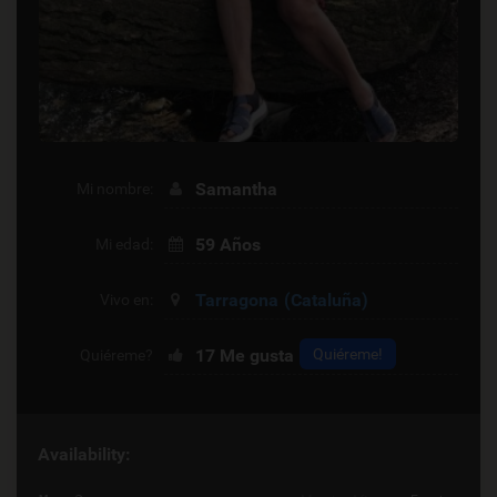
Samantha
Mi nombre:
59 Años
Mi edad:
Tarragona
(Cataluña)
Vivo en:
17
Me gusta
Quiéreme!
Quiéreme?
Availability: