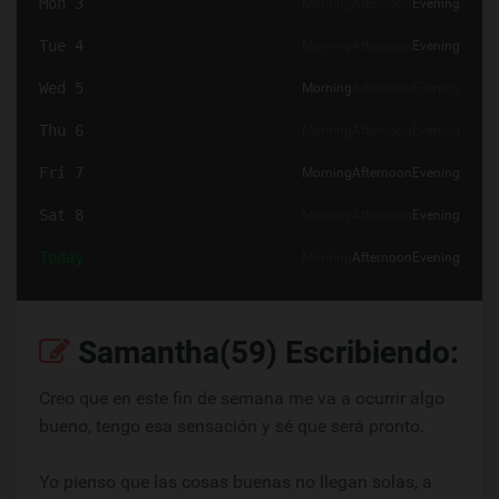
Mon 3
Morning
Afternoon
Evening
Tue 4
Morning
Afternoon
Evening
Wed 5
Morning
Afternoon
Evening
Thu 6
Morning
Afternoon
Evening
Fri 7
Morning
Afternoon
Evening
Sat 8
Morning
Afternoon
Evening
Today
Morning
Afternoon
Evening
Samantha(59) Escribiendo:
Creo que en este fin de semana me va a ocurrir algo
bueno, tengo esa sensación y sé que será pronto.
Yo pienso que las cosas buenas no llegan solas, a