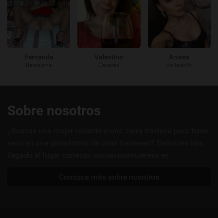
Fernanda
Valentina
Anissa
Barcelona
Cáceres
Valladolid
Enlaces
Sobre nosotros
útiles
¿Buscas una mujer caliente o una zorra traviesa para tener
sexo en una plataforma de citas traviesas? Entonces has
llegado al lugar correcto: contactosmujeresx.es
Conozca más sobre nosotros