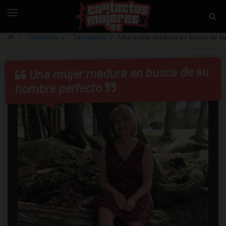
ContactosMujer
Toggle
Togg
navigation
Sear
Cataluña
Tarragona
Una mujer madura en busca de su
Una mujer madura en busca de su
hombre perfecto