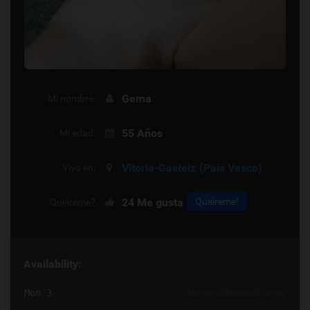
Gema
Mi nombre:
55 Años
Mi edad:
Vitoria-Gasteiz
(País Vasco)
Vivo en:
24
Me gusta
Quiéreme!
Quiéreme?
Availability:
Mon 3
Morning
Afternoon
Evening