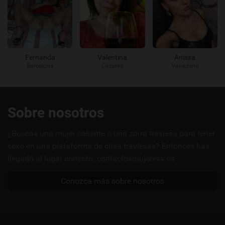
Fernanda
Valentina
Anissa
Barcelona
Cáceres
Valladolid
Enlaces
Sobre nosotros
útiles
¿Buscas una mujer caliente o una zorra traviesa para tener
sexo en una plataforma de citas traviesas? Entonces has
llegado al lugar correcto: contactosmujeresx.es
Conozca más sobre nosotros