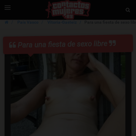
ContactosMujer
Toggle
Togg
navigation
Sear
País Vasco
Vitoria-Gasteiz
Para una fiesta de sexo lib
Para una fiesta de sexo libre