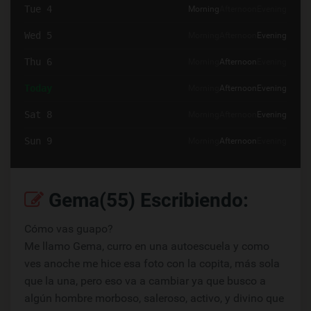
Tue 4
Morning
Afternoon
Evening
Wed 5
Morning
Afternoon
Evening
Thu 6
Morning
Afternoon
Evening
Today
Morning
Afternoon
Evening
Sat 8
Morning
Afternoon
Evening
Sun 9
Morning
Afternoon
Evening
Gema(55) Escribiendo:
Cómo vas guapo?
Me llamo Gema, curro en una autoescuela y como
ves anoche me hice esa foto con la copita, más sola
que la una, pero eso va a cambiar ya que busco a
algún hombre morboso, saleroso, activo, y divino que