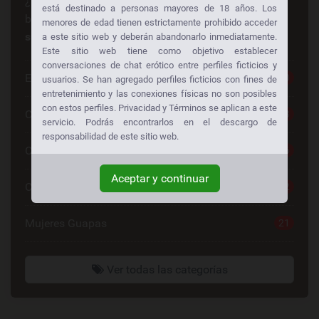
¿Busca algo en especial? ¡Alguien más está
está destinado a personas mayores de 18 años. Los
buscando lo mismo también!
Consiga sexo gratis a
menores de edad tienen estrictamente prohibido acceder
su manera:
a este sitio web y deberán abandonarlo inmediatamente.
Este sitio web tiene como objetivo establecer
conversaciones de chat erótico entre perfiles ficticios y
Escorts
30
usuarios. Se han agregado perfiles ficticios con fines de
entretenimiento y las conexiones físicas no son posibles
con estos perfiles. Privacidad y Términos se aplican a este
Chat Sexo Gratis
28
servicio. Podrás encontrarlos en el descargo de
responsabilidad de este sitio web.
Chat De Sexo
26
Aceptar y continuar
Contactos Mujeres
22
Mujeres Guapas
21
Ver todas las categorías