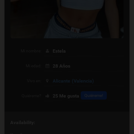
Estela
Mi nombre:
28 Años
Mi edad:
Alicante
(Valencia)
Vivo en:
25
Me gusta
Quiéreme!
Quiéreme?
Availability: