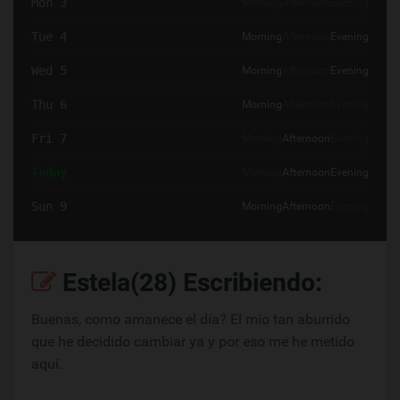
Mon 3
Morning
Afternoon
Evening
Tue 4
Morning
Afternoon
Evening
Wed 5
Morning
Afternoon
Evening
Thu 6
Morning
Afternoon
Evening
Fri 7
Morning
Afternoon
Evening
Today
Morning
Afternoon
Evening
Sun 9
Morning
Afternoon
Evening
Estela(28) Escribiendo:
Buenas, como amanece el día? El mío tan aburrido
que he decidido cambiar ya y por eso me he metido
aquí.