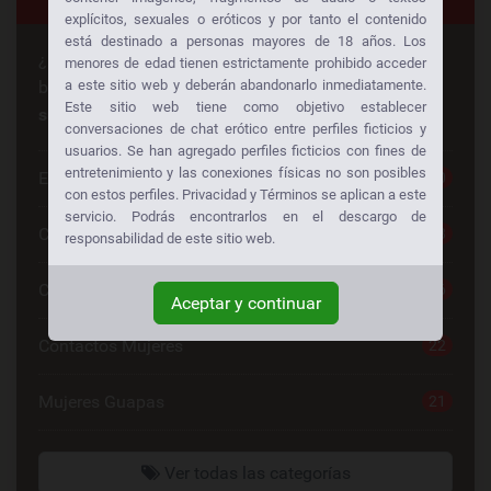
explícitos, sexuales o eróticos y por tanto el contenido
está destinado a personas mayores de 18 años. Los
¿Busca algo en especial? ¡Alguien más está
menores de edad tienen estrictamente prohibido acceder
buscando lo mismo también!
Consiga sexo gratis a
a este sitio web y deberán abandonarlo inmediatamente.
Este sitio web tiene como objetivo establecer
su manera:
conversaciones de chat erótico entre perfiles ficticios y
usuarios. Se han agregado perfiles ficticios con fines de
entretenimiento y las conexiones físicas no son posibles
Escorts
30
con estos perfiles. Privacidad y Términos se aplican a este
servicio. Podrás encontrarlos en el descargo de
Chat Sexo Gratis
28
responsabilidad de este sitio web.
Chat De Sexo
26
Aceptar y continuar
Contactos Mujeres
22
Mujeres Guapas
21
Ver todas las categorías