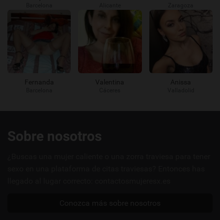
Barcelona
Alicante
Zaragoza
Fernanda
Valentina
Anissa
Barcelona
Cáceres
Valladolid
Enlaces
Sobre nosotros
útiles
¿Buscas una mujer caliente o una zorra traviesa para tener
sexo en una plataforma de citas traviesas? Entonces has
llegado al lugar correcto: contactosmujeresx.es
Conozca más sobre nosotros