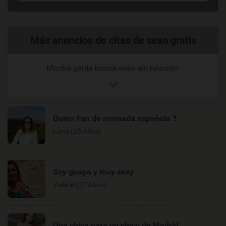
Enlaces
Más anuncios de citas de sexo gratis
relacionados
Mucha gente busca sexo sin relación:
Quien Fan de mamada española ?
Luna (25 Años)
Soy guapa y muy sexy
Valérie (27 Años)
Una chica para un chico de Madrid