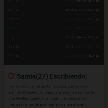
Mon 3
Morning
Afternoon
Evening
Tue 4
Morning
Afternoon
Evening
Wed 5
Morning
Afternoon
Evening
Today
Morning
Afternoon
Evening
Fri 7
Morning
Afternoon
Evening
Sat 8
Morning
Afternoon
Evening
Sun 9
Morning
Afternoon
Evening
Samia(27) Escribiendo:
Hay cosas que me gustan y cosas que no y por
ejemplo el tener que rogar para que me escribas es
una de ellas, quiero que tu tambien tengas las
mismas ganas de agarrarme y darme placer.