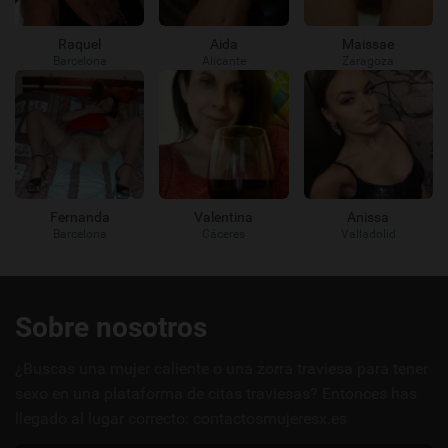
Raquel
Aida
Maissae
Barcelona
Alicante
Zaragoza
Fernanda
Valentina
Anissa
Barcelona
Cáceres
Valladolid
Enlaces
Sobre nosotros
útiles
¿Buscas una mujer caliente o una zorra traviesa para tener
sexo en una plataforma de citas traviesas? Entonces has
llegado al lugar correcto: contactosmujeresx.es