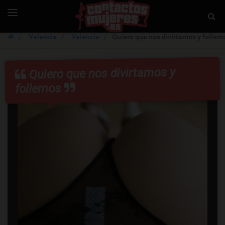
ContactosMujer
Toggle
Togg
navigation
Sear
Valencia
Valencia
Quiero que nos divirtamos y follem
Quiero que nos divirtamos y
follemos