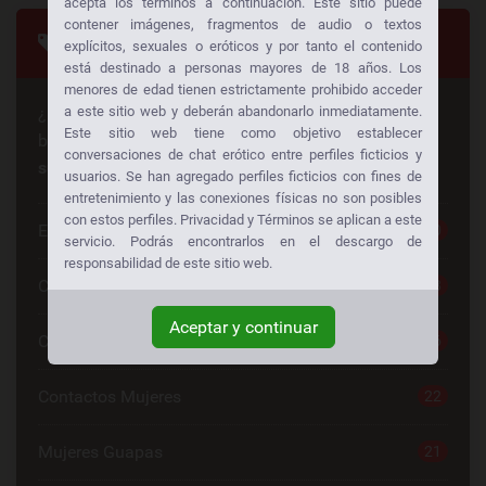
acepta los términos a continuación. Este sitio puede
contener imágenes, fragmentos de audio o textos
Categorias
explícitos, sexuales o eróticos y por tanto el contenido
está destinado a personas mayores de 18 años. Los
menores de edad tienen estrictamente prohibido acceder
¿Busca algo en especial? ¡Alguien más está
a este sitio web y deberán abandonarlo inmediatamente.
Este sitio web tiene como objetivo establecer
buscando lo mismo también!
Consiga sexo gratis a
conversaciones de chat erótico entre perfiles ficticios y
su manera:
usuarios. Se han agregado perfiles ficticios con fines de
entretenimiento y las conexiones físicas no son posibles
con estos perfiles. Privacidad y Términos se aplican a este
Escorts
30
servicio. Podrás encontrarlos en el descargo de
responsabilidad de este sitio web.
Chat Sexo Gratis
28
Aceptar y continuar
Chat De Sexo
26
Contactos Mujeres
22
Mujeres Guapas
21