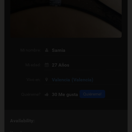
Samia
Mi nombre:
27 Años
Mi edad:
Valencia
(Valencia)
Vivo en:
30
Me gusta
Quiéreme!
Quiéreme?
Availability: