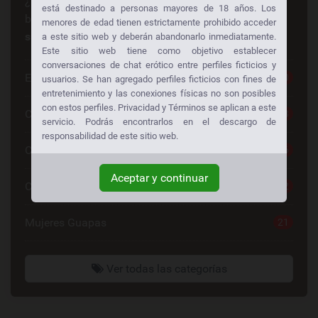
¿Busca algo en especial? ¡Alguien más está
está destinado a personas mayores de 18 años. Los
buscando lo mismo también!
Consiga sexo gratis a
menores de edad tienen estrictamente prohibido acceder
su manera:
a este sitio web y deberán abandonarlo inmediatamente.
Este sitio web tiene como objetivo establecer
conversaciones de chat erótico entre perfiles ficticios y
Escorts
30
usuarios. Se han agregado perfiles ficticios con fines de
entretenimiento y las conexiones físicas no son posibles
con estos perfiles. Privacidad y Términos se aplican a este
Chat Sexo Gratis
28
servicio. Podrás encontrarlos en el descargo de
responsabilidad de este sitio web.
Chat De Sexo
26
Aceptar y continuar
Contactos Mujeres
22
Mujeres Guapas
21
Ver todas las categorías