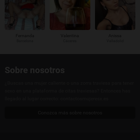
Fernanda
Valentina
Anissa
Barcelona
Cáceres
Valladolid
Enlaces
Sobre nosotros
útiles
¿Buscas una mujer caliente o una zorra traviesa para tener
sexo en una plataforma de citas traviesas? Entonces has
llegado al lugar correcto: contactosmujeresx.es
Conozca más sobre nosotros