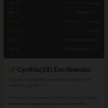
Tue 4
Morning
Afternoon
Evening
Wed 5
Morning
Afternoon
Evening
Today
Morning
Afternoon
Evening
Fri 7
Morning
Afternoon
Evening
Sat 8
Morning
Afternoon
Evening
Sun 9
Morning
Afternoon
Evening
Cynthia(28) Escribiendo:
Te gusta el conjuntito que me he comprado en el
centro de Logroño ?
Pues solo lo he estrenado para la foto pero yo quiero
estrenarlo acompañada pero no de mi pareja…