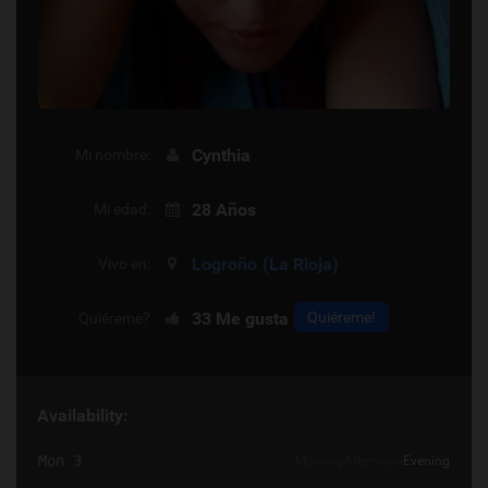
Cynthia
Mi nombre:
28 Años
Mi edad:
Logroño
(La Rioja)
Vivo en:
33
Me gusta
Quiéreme!
Quiéreme?
Availability:
Mon 3
Morning
Afternoon
Evening