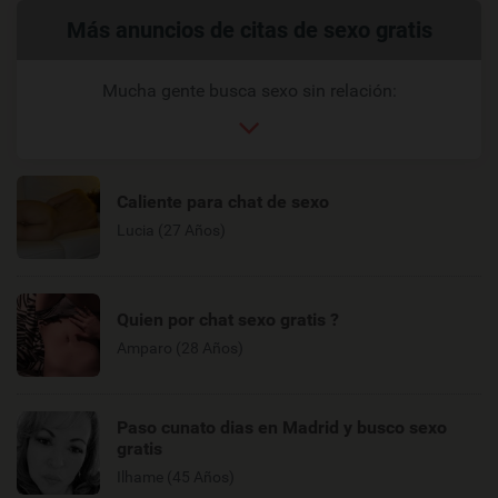
Enlaces
Más anuncios de citas de sexo gratis
relacionados
Mucha gente busca sexo sin relación:
Caliente para chat de sexo
Lucia (27 Años)
Quien por chat sexo gratis ?
Amparo (28 Años)
Paso cunato dias en Madrid y busco sexo
gratis
Ilhame (45 Años)