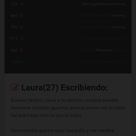
Tue 4
Morning
Afternoon
Evening
Wed 5
Morning
Afternoon
Evening
Thu 6
Morning
Afternoon
Evening
Fri 7
Morning
Afternoon
Evening
Sat 8
Morning
Afternoon
Evening
Today
Morning
Afternoon
Evening
Laura(27) Escribiendo:
Buenas tardes! Laura a tu servicio, aunque puedes
llamarme también guarrita, porque pienso ser tu perra
fiel que haga todo lo que le pidas.
Hace mucho que no cato una polla y me vendría