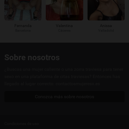
Fernanda
Valentina
Anissa
Barcelona
Cáceres
Valladolid
Enlaces
Sobre nosotros
útiles
¿Buscas una mujer caliente o una zorra traviesa para tener
sexo en una plataforma de citas traviesas? Entonces has
llegado al lugar correcto: contactosmujeresx.es
Conozca más sobre nosotros
Condiciones de uso