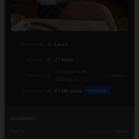
Laura
Mi nombre:
27 Años
Mi edad:
L'Hospitalet de
(Cataluña)
Vivo en:
Lllobregat
27
Me gusta
Quiéreme!
Quiéreme?
Availability:
Mon 3
Morning
Afternoon
Evening