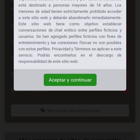
buscando lo mismo también!
Consiga sexo gratis a
está destinado a personas mayores de 18 años. Los
su manera:
menores de edad tienen estrictamente prohibido acceder
a este sitio web y deberán abandonarlo inmediatamente.
Este sitio web tiene como objetivo establecer
Escorts
30
conversaciones de chat erótico entre perfiles ficticios y
usuarios. Se han agregado perfiles ficticios con fines de
Chat Sexo Gratis
28
entretenimiento y las conexiones físicas no son posibles
con estos perfiles. Privacidad y Términos se aplican a este
servicio. Podrás encontrarlos en el descargo de
Chat De Sexo
26
responsabilidad de este sitio web.
Contactos Mujeres
22
Aceptar y continuar
Mujeres Guapas
21
Ver todas las categorías
Enlaces