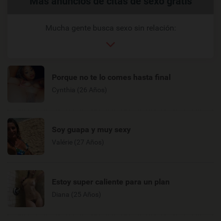
Más anuncios de citas de sexo gratis
relacionados
Mucha gente busca sexo sin relación:
Porque no te lo comes hasta final
Cynthia (26 Años)
Soy guapa y muy sexy
Valérie (27 Años)
Estoy super caliente para un plan
Diana (25 Años)